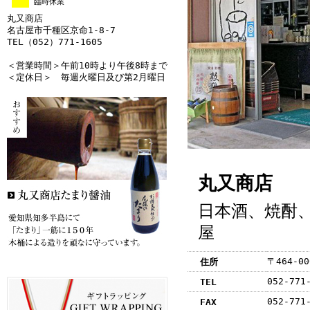
臨時休業
丸又商店
名古屋市千種区京命1-8-7
TEL（052）771-1605
＜営業時間＞午前10時より午後8時まで
＜定休日＞ 毎週火曜日及び第2月曜日
丸又商店
日本酒、焼酎
屋
〒464-0
住所
052-771
TEL
052-771
FAX