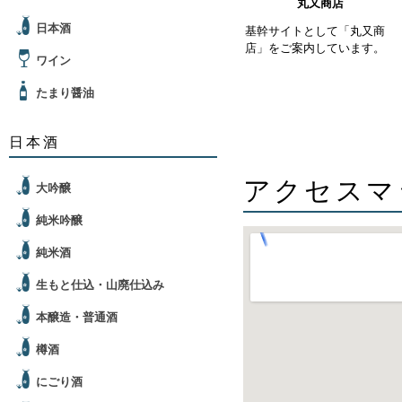
丸又商店
日本酒
基幹サイトとして「丸又商
店」をご案内しています。
ワイン
たまり醤油
日本酒
アクセスマ
大吟醸
純米吟醸
純米酒
生もと仕込・山廃仕込み
本醸造・普通酒
樽酒
にごり酒