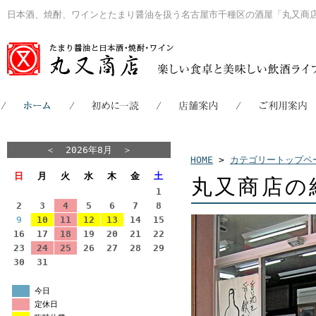
日本酒、焼酎、ワインとたまり醤油を扱う名古屋市千種区の酒屋「丸又商
＜
2026年8月
＞
HOME
>
カテゴリートップペ
日
月
火
水
木
金
土
丸又商店の
1
2
3
4
5
6
7
8
9
10
11
12
13
14
15
16
17
18
19
20
21
22
23
24
25
26
27
28
29
30
31
今日
定休日