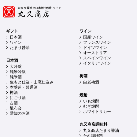
ギフト
ワイン
日本酒
国産ワイン
ワイン
フランスワイン
たまり醤油
ドイツワイン
オーストリア
スペインワイン
日本酒
イタリアワイン
大吟醸
純米吟醸
梅酒
純米酒
生もと仕込・山廃仕込み
白老梅酒
本醸造・普通酒
樽酒
焼酎
にごり酒
いも焼酎
古酒
むぎ焼酎
散布会
ホワイトリカー
愛知のお酒
丸又商店調味料
丸又商店たまり醤油
たれ調味料