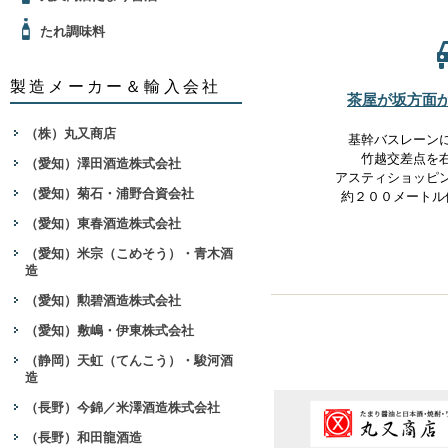
たれ調味料
製造メーカー＆輸入会社
茶屋が坂方面
（株）丸又商店
基幹バスレーン
竹越交差点を
（愛知）澤田酒造株式会社
アスティショッピ
（愛知）菊石・浦野合資会社
約２００メートル
（愛知）東春酒造株式会社
（愛知）米宗（こめそう）・青木酒
造
（愛知）勲碧酒造株式会社
（愛知）敷嶋・伊東株式会社
（静岡）天虹（てんこう）・駿河酒
造
（長野）今錦／米澤酒造株式会社
（長野）和田龍酒造