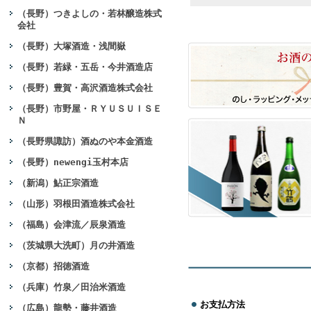
（長野）つきよしの・若林醸造株式
会社
（長野）大塚酒造・浅間嶽
（長野）若緑・五岳・今井酒造店
（長野）豊賀・高沢酒造株式会社
（長野）市野屋・ＲＹＵＳＵＩＳＥ
Ｎ
（長野県諏訪）酒ぬのや本金酒造
（長野）newengi玉村本店
（新潟）鮎正宗酒造
（山形）羽根田酒造株式会社
（福島）会津流／辰泉酒造
（茨城県大洗町）月の井酒造
（京都）招徳酒造
（兵庫）竹泉／田治米酒造
お支払方法
（広島）龍勢・藤井酒造