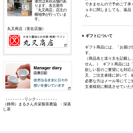
運営は実在店舗のあ
できませんので予めご了承
ります、名古屋市
ョネに関しましても、返品
「丸又商店」店主の
横地準が行っていま
ん。
す。
丸又商店（実在店舗）
ギフトについて
ギフト商品には、「お届け
す。
（商品名と送り主を記載し
せん。） ギフト商品には
欲しい旨のご要望にも対応
又、ご注文者様に於いて、
必要な方はメール等にてご
文者様宛に郵送させていた
--------リンク---------
（静岡）
まるさん共栄製茶農協 ・深蒸
し茶