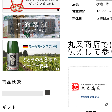
横地 準
店長
10:00 ～
営業時間
火曜日及
定休日
丸又商店で
伝えして参
商品検索
ギフト