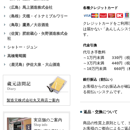
（広島）馬上酒造株式会社
各種クレジットカード
（島根）天穏・イトナミブルワリー
クレジットカードをご利用
（鳥取）鷹勇／大谷酒造
は届かない「あんしんシス
（佐賀）肥前蔵心・矢野酒造株式会
す。
社
代金引換
シャトー・ジュン
代引き手数料
高橋葡萄園
～1万円未満 330円（
～3万円未満 440円（
（鹿児島）伊佐大泉・大山酒造
～10万円未満 660円（
銀行振込（前払い）
お客様からのお振込みが確
る前払いシステムです。
製造元株式会社丸又商店ご案内
返品・交換について
実店舗のご案内
商品の性質上原則として、
Shop info
お客様のご都合によるご返