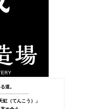
昇る道。
天虹（てんこう）」