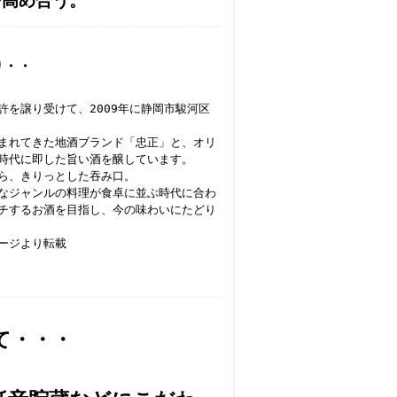
を高め合う。
り・・
許を譲り受けて、2009年に静岡市駿河区
まれてきた地酒ブランド「忠正」と、オリ
時代に即した旨い酒を醸しています。
ら、きりっとした吞み口。
なジャンルの料理が食卓に並ぶ時代に合わ
チするお酒を目指し、今の味わいにたどり
ページより転載
て・・・