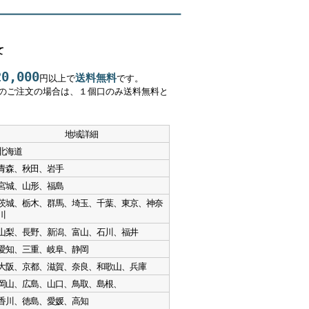
て
20,000
送料無料
円以上で
です。
上のご注文の場合は、１個口のみ送料無料と
地域詳細
北海道
青森、秋田、岩手
宮城、山形、福島
茨城、栃木、群馬、埼玉、千葉、東京、神奈
川
山梨、長野、新潟、富山、石川、福井
愛知、三重、岐阜、静岡
大阪、京都、滋賀、奈良、和歌山、兵庫
岡山、広島、山口、鳥取、島根、
香川、徳島、愛媛、高知