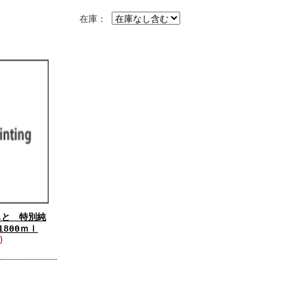
在庫：
もと 特別純
800ｍｌ
)