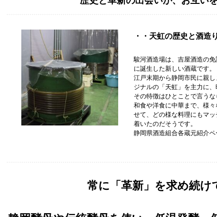
歴史と革新の出会いが、お互い
・・天虹の歴史と酒造
駿河酒造場は、吉屋酒造の免
に誕生した新しい酒蔵です。
江戸末期から静岡市民に親し
ジナルの「天虹」を主力に、
その特徴はひとことで言うな
和食や洋食に中華まで、様々
せて、どの様な料理にもマッ
着いたのだそうです。
静岡県酒造組合各蔵元紹介
常に「革新」を求め続け