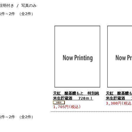
説明付き
/ 写真のみ
1件～2件 （全2件）
天虹 酸基醴もと 特別純
天虹 酸基醴
米生貯蔵酒 720ｍｌ
米生貯蔵酒 1
3,300円(税込
1,705円(税込)
1件～2件 （全2件）