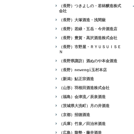
（長野）つきよしの・若林醸造株式
会社
（長野）大塚酒造・浅間嶽
（長野）若緑・五岳・今井酒造店
（長野）豊賀・高沢酒造株式会社
（長野）市野屋・ＲＹＵＳＵＩＳＥ
Ｎ
（長野県諏訪）酒ぬのや本金酒造
（長野）newengi玉村本店
（新潟）鮎正宗酒造
（山形）羽根田酒造株式会社
（福島）会津流／辰泉酒造
（茨城県大洗町）月の井酒造
（京都）招徳酒造
（兵庫）竹泉／田治米酒造
（広島）龍勢・藤井酒造