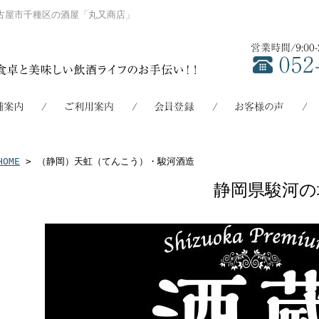
古屋市千種区の酒屋「丸又商店」
HOME
> （静岡）天虹（てんこう）・駿河酒造
静岡県駿河の