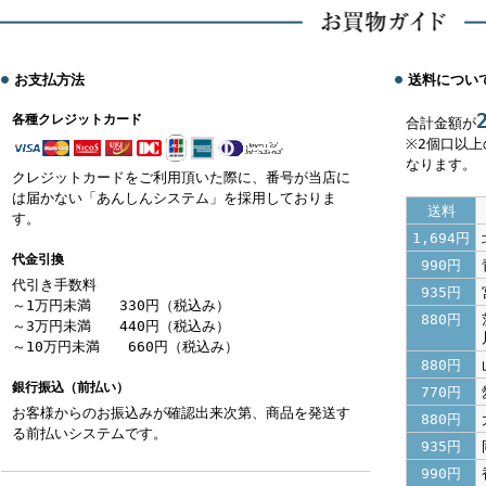
お支払方法
送料につい
各種クレジットカード
合計金額が
※2個口以
なります。
クレジットカードをご利用頂いた際に、番号が当店に
は届かない「あんしんシステム」を採用しておりま
送料
す。
1,694円
代金引換
990円
代引き手数料
935円
～1万円未満 330円（税込み）
880円
～3万円未満 440円（税込み）
～10万円未満 660円（税込み）
880円
銀行振込（前払い）
770円
お客様からのお振込みが確認出来次第、商品を発送す
880円
る前払いシステムです。
935円
990円