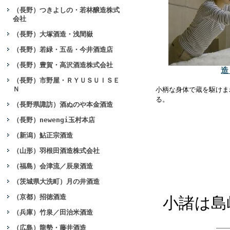
（長野）つきよしの・若林醸造株式
会社
（長野）大塚酒造・浅間嶽
（長野）若緑・五岳・今井酒造店
（長野）豊賀・高沢酒造株式会社
造
（長野）市野屋・ＲＹＵＳＵＩＳＥ
Ｎ
小柄な身体で蔵を駆けま
る。
（長野県諏訪）酒ぬのや本金酒造
（長野）newengi玉村本店
（新潟）鮎正宗酒造
（山形）羽根田酒造株式会社
（福島）会津流／辰泉酒造
（茨城県大洗町）月の井酒造
（京都）招徳酒造
小諸は島
（兵庫）竹泉／田治米酒造
（広島）龍勢・藤井酒造