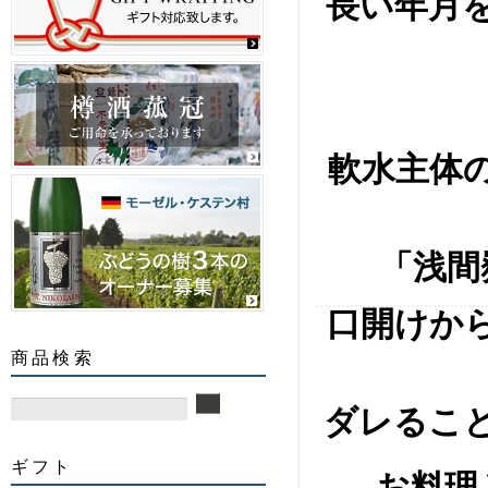
長い年月
軟水主体
「浅間
口開けか
商品検索
ダレるこ
ギフト
お料理