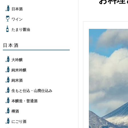
日本酒
ワイン
たまり醤油
日本酒
大吟醸
純米吟醸
純米酒
生もと仕込・山廃仕込み
本醸造・普通酒
樽酒
にごり酒