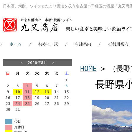
日本酒、焼酎、ワインとたまり醤油を扱う名古屋市千種区の酒屋「丸又商
＜
2026年8月
＞
HOME
> （長野
日
月
火
水
木
金
土
1
長野県
2
3
4
5
6
7
8
9
10
11
12
13
14
15
16
17
18
19
20
21
22
23
24
25
26
27
28
29
30
31
今日
定休日