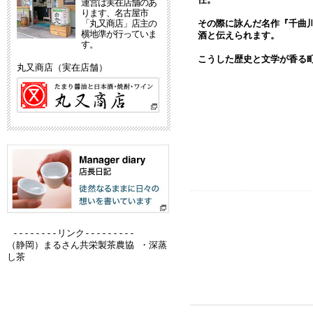
運営は実在店舗のあ
ります、名古屋市
「丸又商店」店主の
その際に詠んだ名作『千曲
横地準が行っていま
酒と伝えられます。
す。
こうした歴史と文学が香る
丸又商店（実在店舗）
--------リンク---------
（静岡）
まるさん共栄製茶農協 ・深蒸
し茶