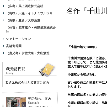
（広島）馬上酒造株式会社
名作『千曲
（島根）天穏・イトナミブルワリー
（鳥取）鷹勇／大谷酒造
（佐賀）肥前蔵心・矢野酒造株式会
社
シャトー・ジュン
高橋葡萄園
「小諸の地で180年」
（鹿児島）伊佐大泉・大山酒造
千曲川の清流を眼下に望み
城下町として、また北国街
旅人で往年は大いに賑わい
小諸駅から徒歩5分。
製造元株式会社丸又商店ご案内
古い蔵や商店が残る町中に
おります。
当蔵の酒は多くの旅人の疲
実店舗のご案内
Shop info
小諸に所縁の深い詩人、島
任。