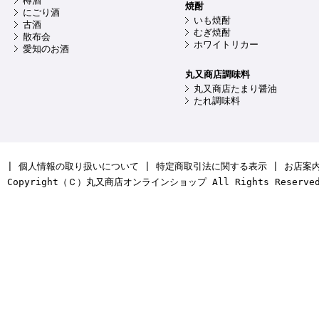
樽酒
焼酎
にごり酒
いも焼酎
古酒
むぎ焼酎
散布会
ホワイトリカー
愛知のお酒
丸又商店調味料
丸又商店たまり醤油
たれ調味料
|
個人情報の取り扱いについて
|
特定商取引法に関する表示
|
お店案
Copyright（Ｃ）丸又商店オンラインショップ All Rights Reserve