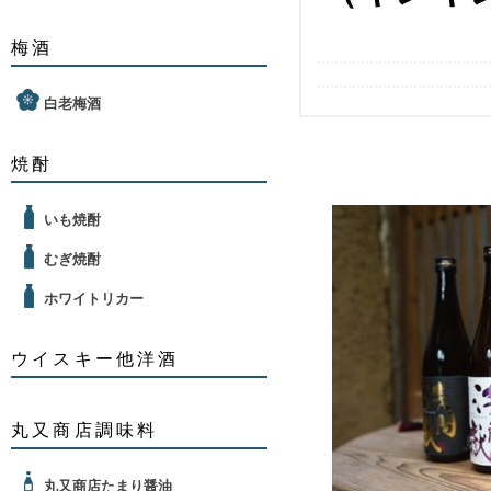
梅酒
白老梅酒
焼酎
いも焼酎
むぎ焼酎
ホワイトリカー
ウイスキー他洋酒
丸又商店調味料
丸又商店たまり醤油