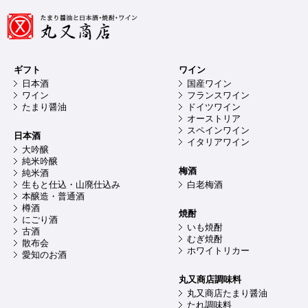
ギフト
ワイン
日本酒
国産ワイン
ワイン
フランスワイン
たまり醤油
ドイツワイン
オーストリア
スペインワイン
日本酒
イタリアワイン
大吟醸
純米吟醸
梅酒
純米酒
生もと仕込・山廃仕込み
白老梅酒
本醸造・普通酒
樽酒
焼酎
にごり酒
いも焼酎
古酒
むぎ焼酎
散布会
ホワイトリカー
愛知のお酒
丸又商店調味料
丸又商店たまり醤油
たれ調味料