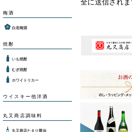
全に送信されま
梅酒
白老梅酒
焼酎
いも焼酎
むぎ焼酎
ホワイトリカー
ウイスキー他洋酒
丸又商店調味料
丸又商店たまり醤油