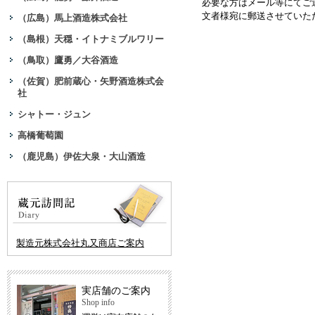
必要な方はメール等にてご
文者様宛に郵送させていた
（広島）馬上酒造株式会社
（島根）天穏・イトナミブルワリー
（鳥取）鷹勇／大谷酒造
（佐賀）肥前蔵心・矢野酒造株式会
社
シャトー・ジュン
高橋葡萄園
（鹿児島）伊佐大泉・大山酒造
製造元株式会社丸又商店ご案内
実店舗のご案内
Shop info