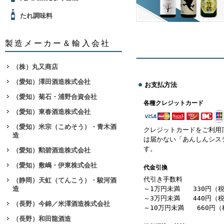
たれ調味料
製造メーカー＆輸入会社
（株）丸又商店
（愛知）澤田酒造株式会社
お支払方法
（愛知）菊石・浦野合資会社
各種クレジットカード
（愛知）東春酒造株式会社
（愛知）米宗（こめそう）・青木酒
クレジットカードをご利用
造
は届かない「あんしんシス
す。
（愛知）勲碧酒造株式会社
（愛知）敷嶋・伊東株式会社
代金引換
代引き手数料
（静岡）天虹（てんこう）・駿河酒
造
～1万円未満 330円（
～3万円未満 440円（
（長野）今錦／米澤酒造株式会社
～10万円未満 660円（
（長野）和田龍酒造