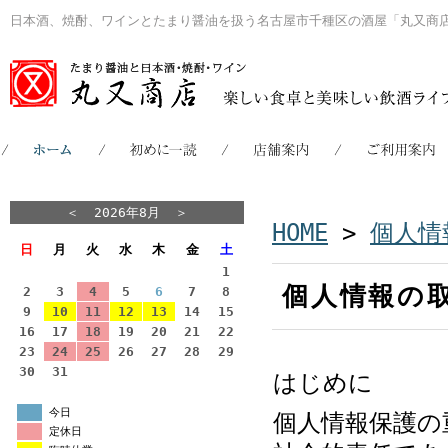
日本酒、焼酎、ワインとたまり醤油を扱う名古屋市千種区の酒屋「丸又商
＜
2026年8月
＞
HOME
>
個人情
日
月
火
水
木
金
土
1
個人情報の
2
3
4
5
6
7
8
9
10
11
12
13
14
15
16
17
18
19
20
21
22
23
24
25
26
27
28
29
30
31
はじめに
今日
個人情報保護の
定休日