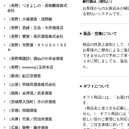
銀行振込（前払い）
（長野）つきよしの・若林醸造株式
お客様からのお振込みが確
会社
る前払いシステムです。
（長野）大塚酒造・浅間嶽
（長野）若緑・五岳・今井酒造店
返品・交換について
（長野）豊賀・高沢酒造株式会社
商品の性質上原則として、
（長野）市野屋・ＲＹＵＳＵＩＳＥ
Ｎ
お客様のご都合によるご返
できませんので予めご了承
（長野県諏訪）酒ぬのや本金酒造
ョネに関しましても、返品
ん。
（長野）newengi玉村本店
（新潟）鮎正宗酒造
（山形）羽根田酒造株式会社
ギフトについて
（福島）会津流／辰泉酒造
ギフト商品には、「お届け
（茨城県大洗町）月の井酒造
す。
（商品名と送り主を記載し
（京都）招徳酒造
せん。） ギフト商品には
（兵庫）竹泉／田治米酒造
欲しい旨のご要望にも対応
又、ご注文者様に於いて、
（広島）龍勢・藤井酒造