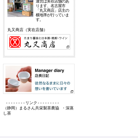
運営は実在店舗のあ
ります、名古屋市
「丸又商店」店主の
横地準が行っていま
す。
丸又商店（実在店舗）
--------リンク---------
（静岡）
まるさん共栄製茶農協 ・深蒸
し茶