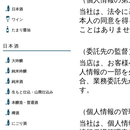
（個人情報の第
日本酒
当社は、法令に
本人の同意を得
ワイン
ことはありませ
たまり醤油
日本酒
（委託先の監督
大吟醸
当店は、お客様
人情報の一部を
純米吟醸
合、業務委託先
純米酒
す。
生もと仕込・山廃仕込み
本醸造・普通酒
（個人情報の管
樽酒
当社は、個人情
にごり酒