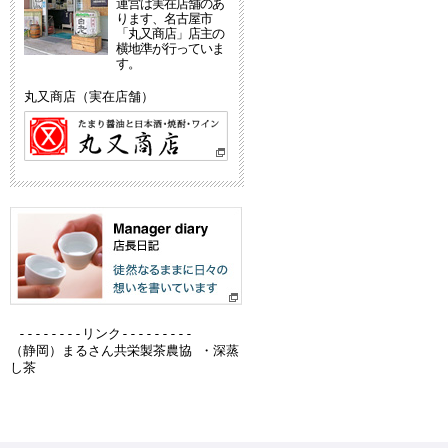
運営は実在店舗のあ
ります、名古屋市
「丸又商店」店主の
横地準が行っていま
す。
丸又商店（実在店舗）
--------リンク---------
（静岡）
まるさん共栄製茶農協 ・深蒸
し茶