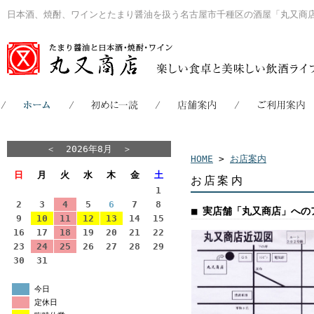
日本酒、焼酎、ワインとたまり醤油を扱う名古屋市千種区の酒屋「丸又商
＜
2026年8月
＞
HOME
>
お店案内
日
月
火
水
木
金
土
お店案内
1
2
3
4
5
6
7
8
■ 実店舗「丸又商店」への
9
10
11
12
13
14
15
16
17
18
19
20
21
22
23
24
25
26
27
28
29
30
31
今日
定休日