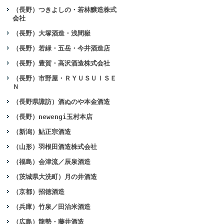
（長野）つきよしの・若林醸造株式
会社
（長野）大塚酒造・浅間嶽
（長野）若緑・五岳・今井酒造店
（長野）豊賀・高沢酒造株式会社
（長野）市野屋・ＲＹＵＳＵＩＳＥ
Ｎ
（長野県諏訪）酒ぬのや本金酒造
（長野）newengi玉村本店
（新潟）鮎正宗酒造
（山形）羽根田酒造株式会社
（福島）会津流／辰泉酒造
（茨城県大洗町）月の井酒造
（京都）招徳酒造
（兵庫）竹泉／田治米酒造
（広島）龍勢・藤井酒造