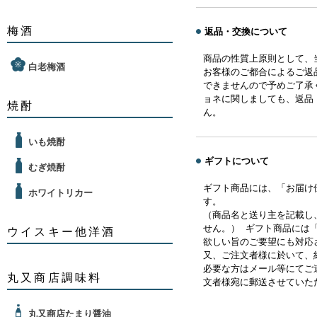
梅酒
返品・交換について
商品の性質上原則として、
白老梅酒
お客様のご都合によるご返
できませんので予めご了承
ョネに関しましても、返品
焼酎
ん。
いも焼酎
ギフトについて
むぎ焼酎
ギフト商品には、「お届け
ホワイトリカー
す。
（商品名と送り主を記載し
せん。） ギフト商品には
ウイスキー他洋酒
欲しい旨のご要望にも対応
又、ご注文者様に於いて、
必要な方はメール等にてご
丸又商店調味料
文者様宛に郵送させていた
丸又商店たまり醤油