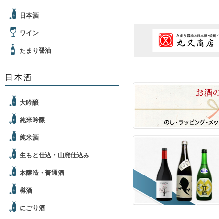
日本酒
ワイン
たまり醤油
日本酒
大吟醸
純米吟醸
純米酒
生もと仕込・山廃仕込み
本醸造・普通酒
樽酒
にごり酒