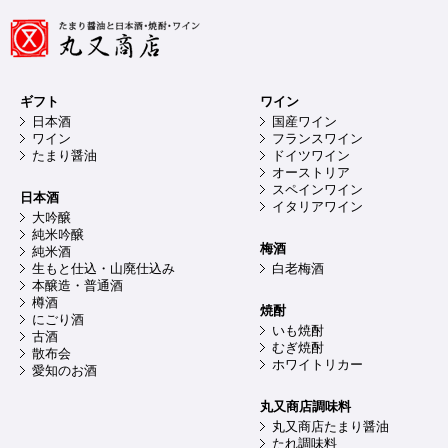
ギフト
ワイン
日本酒
国産ワイン
ワイン
フランスワイン
たまり醤油
ドイツワイン
オーストリア
スペインワイン
日本酒
イタリアワイン
大吟醸
純米吟醸
梅酒
純米酒
生もと仕込・山廃仕込み
白老梅酒
本醸造・普通酒
樽酒
焼酎
にごり酒
いも焼酎
古酒
むぎ焼酎
散布会
ホワイトリカー
愛知のお酒
丸又商店調味料
丸又商店たまり醤油
たれ調味料