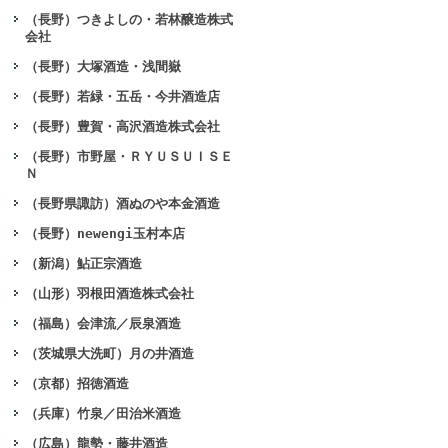
（長野）つきよしの・若林醸造株式
会社
（長野）大塚酒造・浅間嶽
（長野）若緑・五岳・今井酒造店
（長野）豊賀・高沢酒造株式会社
（長野）市野屋・ＲＹＵＳＵＩＳＥ
Ｎ
（長野県諏訪）酒ぬのや本金酒造
（長野）newengi玉村本店
（新潟）鮎正宗酒造
（山形）羽根田酒造株式会社
（福島）会津流／辰泉酒造
（茨城県大洗町）月の井酒造
（京都）招徳酒造
（兵庫）竹泉／田治米酒造
（広島）龍勢・藤井酒造