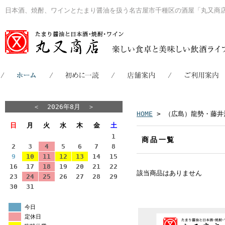
日本酒、焼酎、ワインとたまり醤油を扱う名古屋市千種区の酒屋「丸又商
＜
2026年8月
＞
HOME
> （広島）龍勢・藤井
日
月
火
水
木
金
土
1
商品一覧
2
3
4
5
6
7
8
9
10
11
12
13
14
15
16
17
18
19
20
21
22
該当商品はありません
23
24
25
26
27
28
29
30
31
今日
定休日