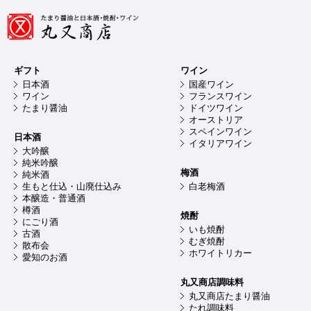
ギフト
ワイン
日本酒
国産ワイン
ワイン
フランスワイン
たまり醤油
ドイツワイン
オーストリア
スペインワイン
日本酒
イタリアワイン
大吟醸
純米吟醸
梅酒
純米酒
生もと仕込・山廃仕込み
白老梅酒
本醸造・普通酒
樽酒
焼酎
にごり酒
いも焼酎
古酒
むぎ焼酎
散布会
ホワイトリカー
愛知のお酒
丸又商店調味料
丸又商店たまり醤油
たれ調味料