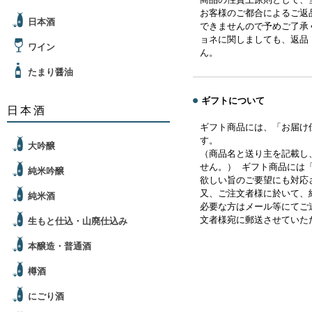
お客様のご都合によるご返
日本酒
できませんので予めご了承
ョネに関しましても、返品
ワイン
ん。
たまり醤油
ギフトについて
日本酒
ギフト商品には、「お届け
す。
大吟醸
（商品名と送り主を記載し
せん。） ギフト商品には
純米吟醸
欲しい旨のご要望にも対応
又、ご注文者様に於いて、
純米酒
必要な方はメール等にてご
文者様宛に郵送させていた
生もと仕込・山廃仕込み
本醸造・普通酒
樽酒
にごり酒