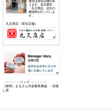
運営は実在店舗のあ
ります、名古屋市
「丸又商店」店主の
横地準が行っていま
す。
丸又商店（実在店舗）
--------リンク---------
（静岡）
まるさん共栄製茶農協 ・深蒸
し茶