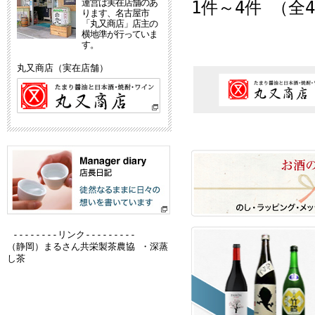
運営は実在店舗のあ
1件～4件 （全
ります、名古屋市
「丸又商店」店主の
横地準が行っていま
す。
丸又商店（実在店舗）
--------リンク---------
（静岡）
まるさん共栄製茶農協 ・深蒸
し茶