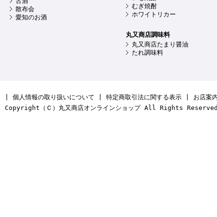
古酒
むぎ焼酎
散布会
ホワイトリカー
愛知のお酒
丸又商店調味料
丸又商店たまり醤油
たれ調味料
|
個人情報の取り扱いについて
|
特定商取引法に関する表示
|
お店案
Copyright（Ｃ）丸又商店オンラインショップ All Rights Reserve