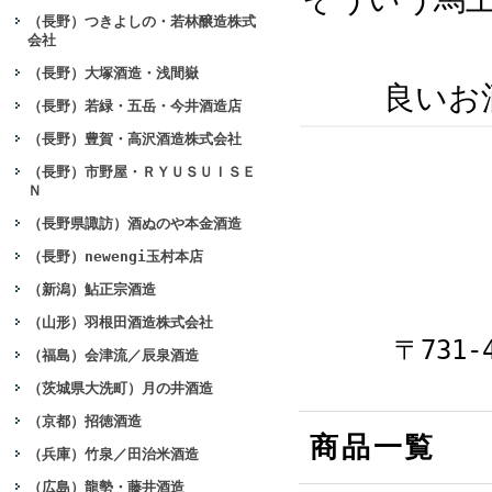
（長野）つきよしの・若林醸造株式
会社
（長野）大塚酒造・浅間嶽
良いお
（長野）若緑・五岳・今井酒造店
（長野）豊賀・高沢酒造株式会社
（長野）市野屋・ＲＹＵＳＵＩＳＥ
Ｎ
（長野県諏訪）酒ぬのや本金酒造
（長野）newengi玉村本店
（新潟）鮎正宗酒造
（山形）羽根田酒造株式会社
〒731
（福島）会津流／辰泉酒造
（茨城県大洗町）月の井酒造
（京都）招徳酒造
商品一覧
（兵庫）竹泉／田治米酒造
（広島）龍勢・藤井酒造