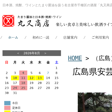
日本酒、焼酎、ワインとたまり醤油を扱う名古屋市千種区の酒屋「丸又商
＜
2026年8月
＞
HOME
> （広島
日
月
火
水
木
金
土
1
広島県安
2
3
4
5
6
7
8
9
10
11
12
13
14
15
16
17
18
19
20
21
22
23
24
25
26
27
28
29
30
31
今日
定休日