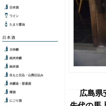
日本酒
ワイン
たまり醤油
日本酒
大吟醸
純米吟醸
純米酒
生もと仕込・山廃仕込み
本醸造・普通酒
広島県
樽酒
にごり酒
先代の馬