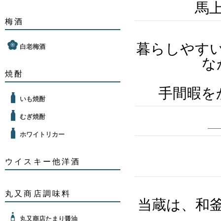
馬
梅酒
暮らしやす
白老梅酒
な
焼酎
手間暇を
いも焼酎
むぎ焼酎
ホワイトリカー
ウイスキー他洋酒
丸又商店調味料
当蔵は、和
丸又商店たまり醤油