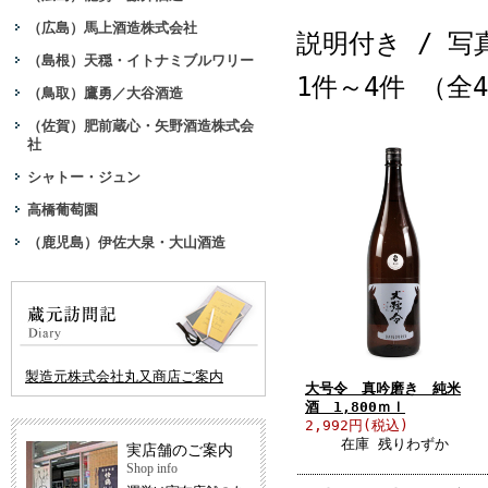
（広島）馬上酒造株式会社
説明付き
/ 写
（島根）天穏・イトナミブルワリー
1件～4件 （全
（鳥取）鷹勇／大谷酒造
（佐賀）肥前蔵心・矢野酒造株式会
社
シャトー・ジュン
高橋葡萄園
（鹿児島）伊佐大泉・大山酒造
製造元株式会社丸又商店ご案内
大号令 真吟磨き 純米
酒 1,800ｍｌ
2,992円(税込)
在庫 残りわずか
実店舗のご案内
Shop info