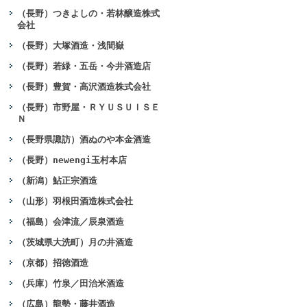
（長野）つきよしの・若林醸造株式
会社
（長野）大塚酒造・浅間嶽
（長野）若緑・五岳・今井酒造店
（長野）豊賀・高沢酒造株式会社
（長野）市野屋・ＲＹＵＳＵＩＳＥ
Ｎ
（長野県諏訪）酒ぬのや本金酒造
（長野）newengi玉村本店
（新潟）鮎正宗酒造
（山形）羽根田酒造株式会社
（福島）会津流／辰泉酒造
（茨城県大洗町）月の井酒造
（京都）招徳酒造
（兵庫）竹泉／田治米酒造
（広島）龍勢・藤井酒造