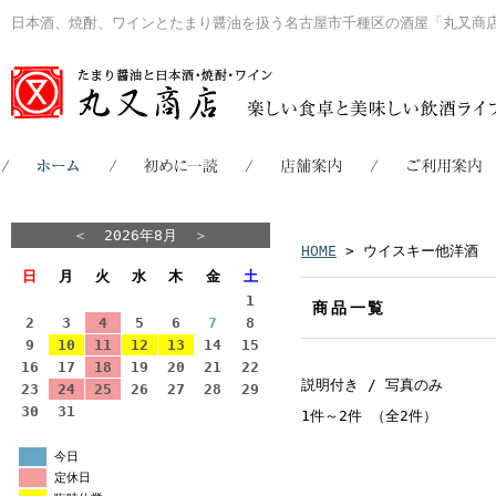
日本酒、焼酎、ワインとたまり醤油を扱う名古屋市千種区の酒屋「丸又商
＜
2026年8月
＞
HOME
> ウイスキー他洋酒
日
月
火
水
木
金
土
1
商品一覧
2
3
4
5
6
7
8
9
10
11
12
13
14
15
16
17
18
19
20
21
22
説明付き
/ 写真のみ
23
24
25
26
27
28
29
30
31
1件～2件 （全2件）
今日
定休日