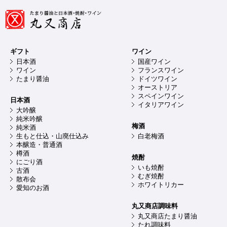
ギフト
ワイン
日本酒
国産ワイン
ワイン
フランスワイン
たまり醤油
ドイツワイン
オーストリア
スペインワイン
日本酒
イタリアワイン
大吟醸
純米吟醸
梅酒
純米酒
生もと仕込・山廃仕込み
白老梅酒
本醸造・普通酒
樽酒
焼酎
にごり酒
いも焼酎
古酒
むぎ焼酎
散布会
ホワイトリカー
愛知のお酒
丸又商店調味料
丸又商店たまり醤油
たれ調味料