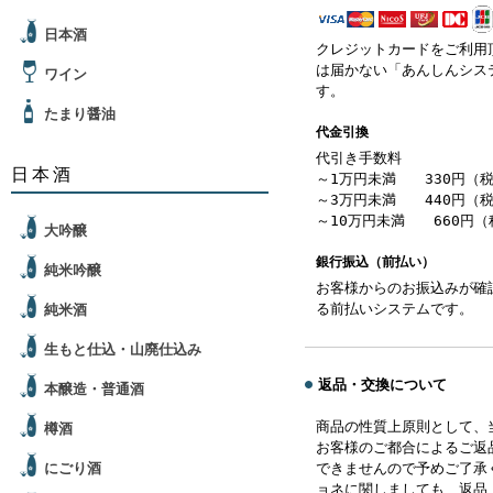
日本酒
クレジットカードをご利用
は届かない「あんしんシス
ワイン
す。
たまり醤油
代金引換
代引き手数料
日本酒
～1万円未満 330円（
～3万円未満 440円（
～10万円未満 660円（
大吟醸
銀行振込（前払い）
純米吟醸
お客様からのお振込みが確
る前払いシステムです。
純米酒
生もと仕込・山廃仕込み
返品・交換について
本醸造・普通酒
商品の性質上原則として、
樽酒
お客様のご都合によるご返
にごり酒
できませんので予めご了承
ョネに関しましても、返品