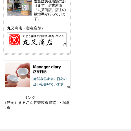
運営は実在店舗のあ
ります、名古屋市
「丸又商店」店主の
横地準が行っていま
す。
丸又商店（実在店舗）
--------リンク---------
（静岡）
まるさん共栄製茶農協 ・深蒸
し茶