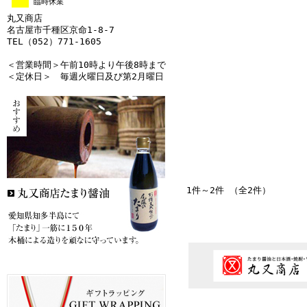
臨時休業
丸又商店
名古屋市千種区京命1-8-7
TEL（052）771-1605
＜営業時間＞午前10時より午後8時まで
＜定休日＞ 毎週火曜日及び第2月曜日
1件～2件 （全2件）