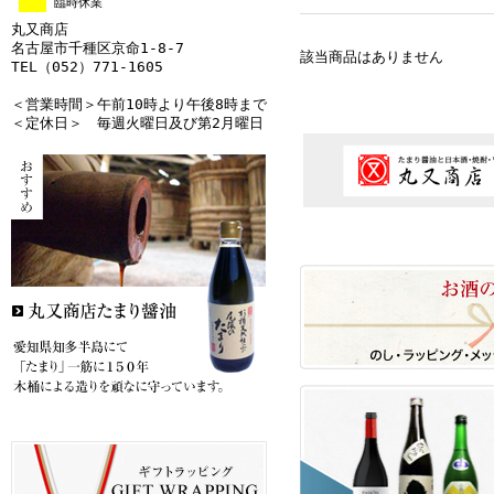
臨時休業
丸又商店
名古屋市千種区京命1-8-7
該当商品はありません
TEL（052）771-1605
＜営業時間＞午前10時より午後8時まで
＜定休日＞ 毎週火曜日及び第2月曜日