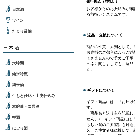
銀行振込（前払い）
お客様からのお振込みが確
日本酒
る前払いシステムです。
ワイン
たまり醤油
返品・交換について
商品の性質上原則として、
日本酒
お客様のご都合によるご返
できませんので予めご了承
大吟醸
ョネに関しましても、返品
ん。
純米吟醸
純米酒
ギフトについて
生もと仕込・山廃仕込み
ギフト商品には、「お届け
本醸造・普通酒
す。
（商品名と送り主を記載し
樽酒
せん。） ギフト商品には
欲しい旨のご要望にも対応
にごり酒
又、ご注文者様に於いて、