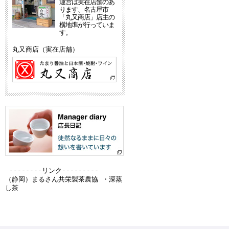
運営は実在店舗のあ
ります、名古屋市
「丸又商店」店主の
横地準が行っていま
す。
丸又商店（実在店舗）
--------リンク---------
（静岡）
まるさん共栄製茶農協 ・深蒸
し茶