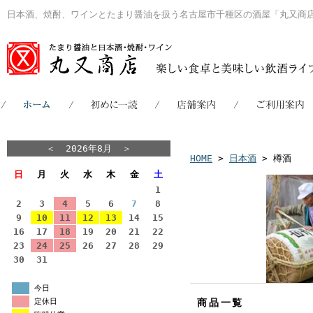
日本酒、焼酎、ワインとたまり醤油を扱う名古屋市千種区の酒屋「丸又商
＜
2026年8月
＞
HOME
>
日本酒
> 樽酒
日
月
火
水
木
金
土
1
2
3
4
5
6
7
8
9
10
11
12
13
14
15
16
17
18
19
20
21
22
23
24
25
26
27
28
29
30
31
今日
定休日
商品一覧