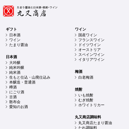
ギフト
ワイン
日本酒
国産ワイン
ワイン
フランスワイン
たまり醤油
ドイツワイン
オーストリア
スペインワイン
日本酒
イタリアワイン
大吟醸
純米吟醸
梅酒
純米酒
生もと仕込・山廃仕込み
白老梅酒
本醸造・普通酒
樽酒
焼酎
にごり酒
いも焼酎
古酒
むぎ焼酎
散布会
ホワイトリカー
愛知のお酒
丸又商店調味料
丸又商店たまり醤油
たれ調味料