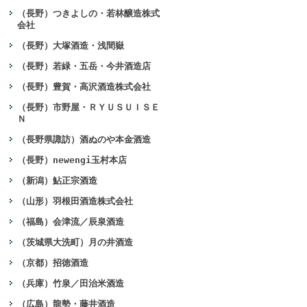
（長野）つきよしの・若林醸造株式
会社
（長野）大塚酒造・浅間嶽
（長野）若緑・五岳・今井酒造店
（長野）豊賀・高沢酒造株式会社
（長野）市野屋・ＲＹＵＳＵＩＳＥ
Ｎ
（長野県諏訪）酒ぬのや本金酒造
（長野）newengi玉村本店
（新潟）鮎正宗酒造
（山形）羽根田酒造株式会社
（福島）会津流／辰泉酒造
（茨城県大洗町）月の井酒造
（京都）招徳酒造
（兵庫）竹泉／田治米酒造
（広島）龍勢・藤井酒造