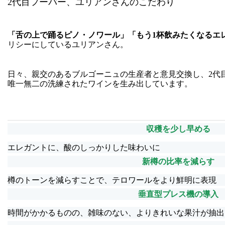
2
代目フーバー、ユリアンさんのこだわり
「舌の上で踊るピノ・ノワール」「もう
1
杯飲みたくなるエ
リシーにしているユリアンさん。
日々、親交のあるブルゴーニュの生産者と意見交換し、
2
代
唯一無二の洗練されたワインを生み出しています。
収穫を少し早める
エレガントに、酸のしっかりした味わいに
新樽の比率を減らす
樽のトーンを減らすことで、テロワールをより鮮明に表現
垂直型プレス機の導入
時間がかかるものの、雑味のない、よりきれいな果汁が抽出