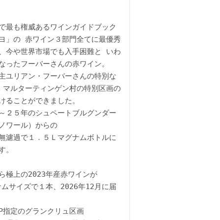
で最も権威あるワインガイドブック
ヨ」の 赤ワイン３部門全てに最優秀
、今や世界市場でも入手困難と いわ
なったフーバーさんの赤ワイン。
主ユリアン・フーバーさんの特別な
 マルターティンゲン村の特別区画の
けることができました。
～２５年のシュペートブルグンダー
ノワール）からの
無濾過で１．５Ｌマグナムボトルに
す。
ら極上の2023年産赤ワインが
ナムサイズで１本、2026年12月に届
VDP指定のグランクリュ区画