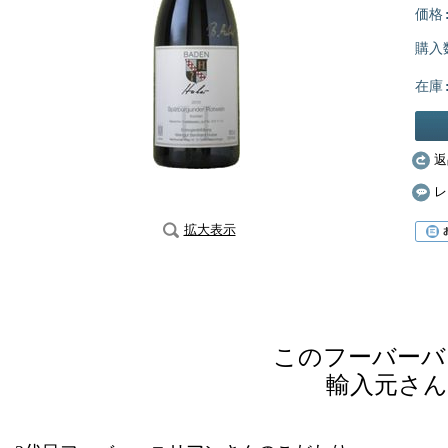
価格
購入
在庫
返
レ
拡大表示
このフーバーバ
輸入元さ