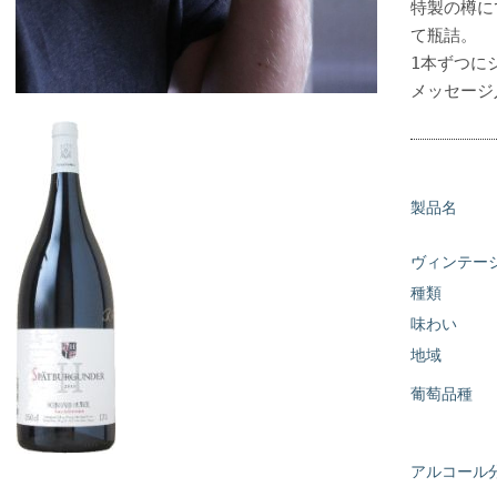
特製の樽に
て瓶詰。
1本ずつに
メッセージ
製品名
ヴィンテー
種類
味わい
地域
葡萄品種
アルコール