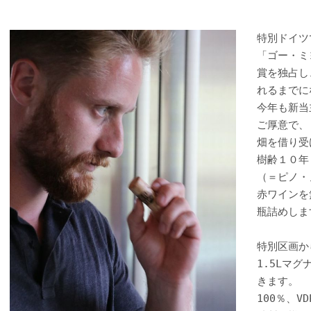
特別ドイツ
「ゴー・ミ
賞を独占し
れるまでに
今年も新当
ご厚意で、
畑を借り受
樹齢１０年
（＝ピノ・
赤ワインを
瓶詰めしま
特別区画か
1.5Lマグ
きます。
100％、