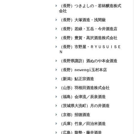
（長野）つきよしの・若林醸造株式
会社
（長野）大塚酒造・浅間嶽
（長野）若緑・五岳・今井酒造店
（長野）豊賀・高沢酒造株式会社
（長野）市野屋・ＲＹＵＳＵＩＳＥ
Ｎ
（長野県諏訪）酒ぬのや本金酒造
（長野）newengi玉村本店
（新潟）鮎正宗酒造
（山形）羽根田酒造株式会社
（福島）会津流／辰泉酒造
（茨城県大洗町）月の井酒造
（京都）招徳酒造
（兵庫）竹泉／田治米酒造
（広島）龍勢・藤井酒造