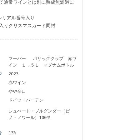
て通常ワインとは別に熟成無濾過に
シリアル番号入り
入りクリスマスカード同封
フーバー バリッククラブ 赤ワ
イン １．５Ｌ マグナムボトル
ジ
2023
赤ワイン
やや辛口
ドイツ・バーデン
シュぺート・ブルグンダー（ピ
ノ・ノワール）100％
分
13%