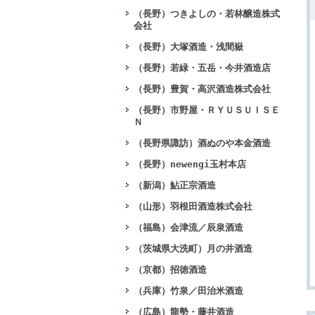
（長野）つきよしの・若林醸造株式
会社
（長野）大塚酒造・浅間嶽
（長野）若緑・五岳・今井酒造店
（長野）豊賀・高沢酒造株式会社
（長野）市野屋・ＲＹＵＳＵＩＳＥ
Ｎ
（長野県諏訪）酒ぬのや本金酒造
（長野）newengi玉村本店
（新潟）鮎正宗酒造
（山形）羽根田酒造株式会社
（福島）会津流／辰泉酒造
（茨城県大洗町）月の井酒造
（京都）招徳酒造
（兵庫）竹泉／田治米酒造
（広島）龍勢・藤井酒造