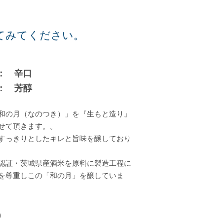
。
てみてください。
： 辛口
： 芳醇
和の月（なのつき）」を『生もと造り』
せて頂きます。。
すっきりとしたキレと旨味を醸しており
S 認証・茨城県産酒米を原料に製造工程に
を尊重しこの「和の月」を醸していま
）