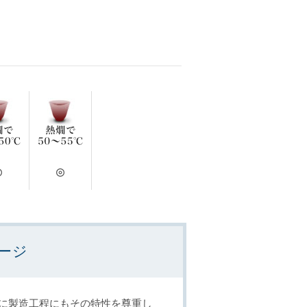
◎
◎
ージ
原料に製造工程にもその特性を尊重し