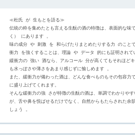
≪杜氏 が 生もとを語る≫
伝統の粋を集めたとも言える生酛の酒の特徴は、表面的な味
く） にあります 。
味の成分 や 刺激 を 和らげたりまとめたりする力 のこと
衝力 を強くすることは、理論 や データ 的にも証明されて
緩衝力の 強い 酒なら、アルコール 分が高くてもそれほど
も水っぽさや薄さをあまり感じずに愉しめます 。
また、緩衝力が備わった酒は、どんな食べものもその包容力で
に盛り上げてくれます。
そんな緩衝力の強 さが特徴の生酛の酒は、単調でわかりやす
が、舌や鼻を悦ばせるだけでなく、自然からもたらされた余韻
しょう 。