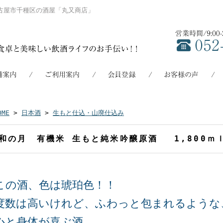
古屋市千種区の酒屋「丸又商店」
OME
>
日本酒
>
生もと仕込・山廃仕込み
和の月 有機米 生もと純米吟醸原酒 1,800ｍ
この酒、色は琥珀色！！
度数は高いけれど、ふわっと包まれるような
心と身体が喜ぶ酒。