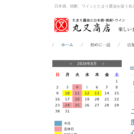
日本酒、焼酎、ワインとたまり醤油を扱う名
＜
2026年8月
＞
H
日
月
火
水
木
金
土
1
2
3
4
5
6
7
8
9
10
11
12
13
14
15
16
17
18
19
20
21
22
23
24
25
26
27
28
29
30
31
今日
定休日