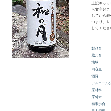
上記キャッ
ら文字起こ
してから載
つまり、Ｎ
してくださ
製品名
蔵元名
地域
内容量
酒質
アルコール
原材料
原料米
精米歩合
日本酒度