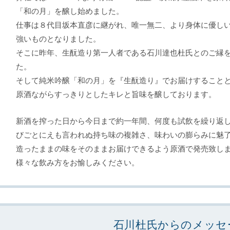
「和の月」を醸し始めました。
仕事は８代目坂本直彦に継がれ、唯一無二、より身体に優し
強いものとなりました。
そこに昨年、生酛造り第一人者である石川達也杜氏とのご縁
た。
そして純米吟醸「和の月」を『生酛造り』でお届けすること
原酒ながらすっきりとしたキレと旨味を醸しております。
新酒を搾った日から今日まで約一年間、何度も試飲を繰り返
びごとにえも言われぬ持ち味の複雑さ、味わいの膨らみに魅
造ったままの味をそのままお届けできるよう原酒で発売致し
様々な飲み方をお愉しみください。
石川杜氏からのメッセ