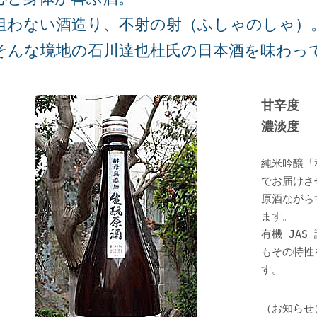
狙わない酒造り、不射の射（ふしゃのしゃ）
そんな境地の石川達也杜氏の日本酒を味わっ
甘辛度 
濃淡度 
純米吟醸「
でお届けさ
原酒ながら
ます。
有機 JA
もその特性
す。
（お知らせ