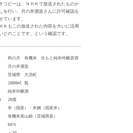
チコピーは、ＮＨＫで放送されたものか
しを行い、月の井酒造さんに許可確認を
せています。
ＨＫもこの放送された内容を大いに活用
いとのことです。という確認です。
和の月 有機米 生もと純米吟醸原酒
月の井酒造
茨城県 大洗町
1800ml 瓶
純米吟醸酒
分
20度
米（国産）・米麹（国産米）
有機米美山錦（茨城県産）
60％
＋20