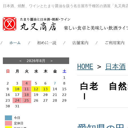
日本酒、焼酎、ワインとたまり醤油を扱う名古屋市千種区の酒屋「丸又商
＜
2026年8月
＞
HOME
>
日本酒
日
月
火
水
木
金
土
1
2
3
4
5
6
7
8
白老 自然
9
10
11
12
13
14
15
ｌ
16
17
18
19
20
21
22
23
24
25
26
27
28
29
30
31
今日
定休日