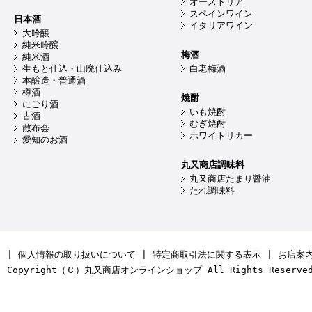
オーストリア
スペインワイン
日本酒
イタリアワイン
大吟醸
純米吟醸
梅酒
純米酒
生もと仕込・山廃仕込み
白老梅酒
本醸造・普通酒
樽酒
焼酎
にごり酒
いも焼酎
古酒
むぎ焼酎
散布会
ホワイトリカー
愛知のお酒
丸又商店調味料
丸又商店たまり醤油
たれ調味料
|
個人情報の取り扱いについて
|
特定商取引法に関する表示
|
お店案
Copyright（Ｃ）丸又商店オンラインショップ All Rights Reserve