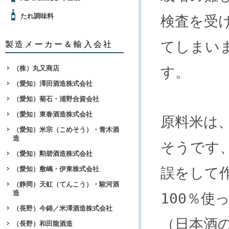
たれ調味料
検査を受
てしまい
製造メーカー＆輸入会社
す。
（株）丸又商店
（愛知）澤田酒造株式会社
（愛知）菊石・浦野合資会社
（愛知）東春酒造株式会社
原料米は
（愛知）米宗（こめそう）・青木酒
造
そうです
（愛知）勲碧酒造株式会社
誤をして
（愛知）敷嶋・伊東株式会社
（静岡）天虹（てんこう）・駿河酒
造
100％使
（長野）今錦／米澤酒造株式会社
（日本酒
（長野）和田龍酒造