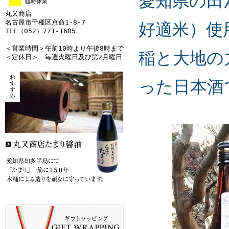
愛知県の田
臨時休業
丸又商店
名古屋市千種区京命1-8-7
好適米）使
TEL（052）771-1605
＜営業時間＞午前10時より午後8時まで
稲と大地の
＜定休日＞ 毎週火曜日及び第2月曜日
った日本酒