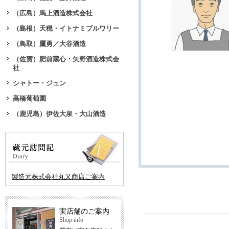
（広島）馬上酒造株式会社
（島根）天穏・イトナミブルワリー
（鳥取）鷹勇／大谷酒造
（佐賀）肥前蔵心・矢野酒造株式会
社
シャトー・ジュン
高橋葡萄園
（鹿児島）伊佐大泉・大山酒造
製造元株式会社丸又商店ご案内
実店舗のご案内
Shop info