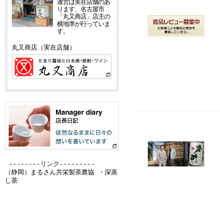
運営は実在店舗のあ
ります、名古屋市
「丸又商店」店主の
横地準が行っていま
す。
丸又商店（実在店舗）
--------リンク---------
（静岡）
まるさん共栄製茶農協 ・深蒸
し茶