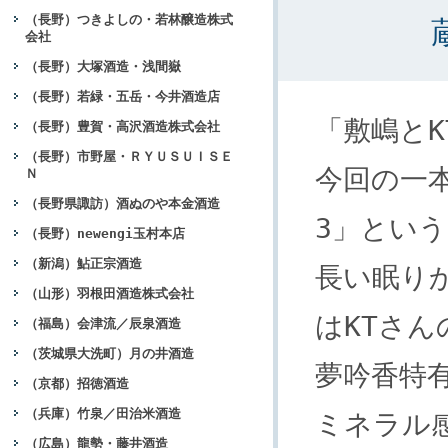
（長野）つきよしの・若林醸造株式
会社
（長野）大塚酒造・浅間嶽
（長野）若緑・五岳・今井酒造店
「敷嶋と
（長野）豊賀・高沢酒造株式会社
（長野）市野屋・ＲＹＵＳＵＩＳＥ
今回の一
Ｎ
（長野県諏訪）酒ぬのや本金酒造
3」とい
（長野）newengi玉村本店
（新潟）鮎正宗酒造
長い眠り
（山形）羽根田酒造株式会社
はKTさん
（福島）会津流／辰泉酒造
（茨城県大洗町）月の井酒造
夢吟香特
（京都）招徳酒造
（兵庫）竹泉／田治米酒造
ミネラル
（広島）龍勢・藤井酒造