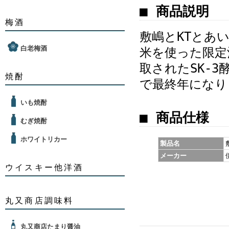
■ 商品説明
梅酒
敷嶋とKTとあい
白老梅酒
米を使った限定
取されたSK-
焼酎
で最終年になり
いも焼酎
■ 商品仕様
むぎ焼酎
ホワイトリカー
製品名
メーカー
ウイスキー他洋酒
丸又商店調味料
丸又商店たまり醤油