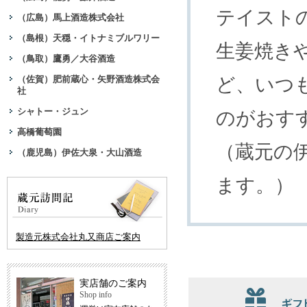
テイスト
（広島）馬上酒造株式会社
（島根）天穏・イトナミブルワリー
生姜焼き
（鳥取）鷹勇／大谷酒造
ど、いつ
（佐賀）肥前蔵心・矢野酒造株式会
社
シャトー・ジュン
のがおす
高橋葡萄園
（蔵元の
（鹿児島）伊佐大泉・大山酒造
ます。）
製造元株式会社丸又商店ご案内
実店舗のご案内
Shop info