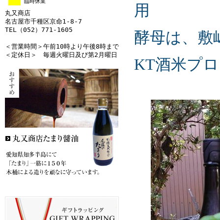
臨時休業
用
丸又商店
名古屋市千種区京命1-8-7
TEL（052）771-1605
酵母は、敷
＜営業時間＞午前10時より午後8時まで
＜定休日＞ 毎週火曜日及び第2月曜日
KT酒米プ