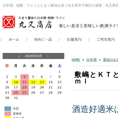
日本酒、焼酎、ワインとたまり醤油を扱う名古屋市千種区の酒屋「丸又商
＜
2026年8月
＞
HOME
>
日本酒
>
愛知のお
日
月
火
水
木
金
土
1
敷嶋とＫＴ
2
3
4
5
6
7
8
ｍｌ
9
10
11
12
13
14
15
16
17
18
19
20
21
22
23
24
25
26
27
28
29
30
31
酒造好適米
今日
定休日