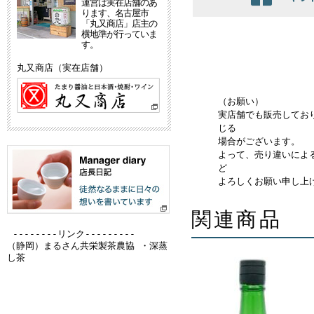
運営は実在店舗のあ
ります、名古屋市
「丸又商店」店主の
横地準が行っていま
す。
丸又商店（実在店舗）
（お願い）
実店舗でも販売してお
じる
場合がございます。
よって、売り違いによ
ど
よろしくお願い申し上
関連商品
--------リンク---------
（静岡）
まるさん共栄製茶農協 ・深蒸
し茶